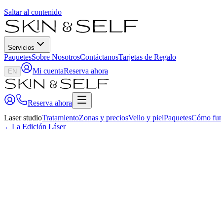
Saltar al contenido
Servicios
Paquetes
Sobre Nosotros
Contáctanos
Tarjetas de Regalo
Mi cuenta
Reserva ahora
EN
Reserva ahora
Laser studio
Tratamiento
Zonas y precios
Vello y piel
Paquetes
Cómo fu
←
La Edición Láser
By
Olga Florez
·
Fundadora y Directora, Skin and Self Med Spa