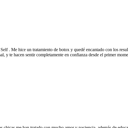
elf . Me hice un tratamiento de botox y quedé encantado con los result
onal, y te hacen sentir completamente en confianza desde el primer mom
 chicas me han tratado con mucho amor y paciencia, además de educarme