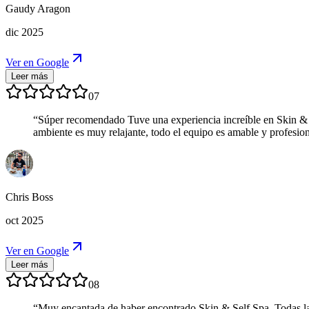
Gaudy Aragon
dic 2025
Ver en Google
Leer más
07
“
Súper recomendado Tuve una experiencia increíble en Skin & S
ambiente es muy relajante, todo el equipo es amable y profesi
Chris Boss
oct 2025
Ver en Google
Leer más
08
“
Muy encantada de haber encontrado Skin & Self Spa. Todas las