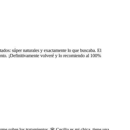
ados: súper naturales y exactamente lo que buscaba. El
ento. ¡Definitivamente volveré y lo recomiendo al 100%
 sobre los tratamientos. 🌸 Cecilia es mi chica, tiene una