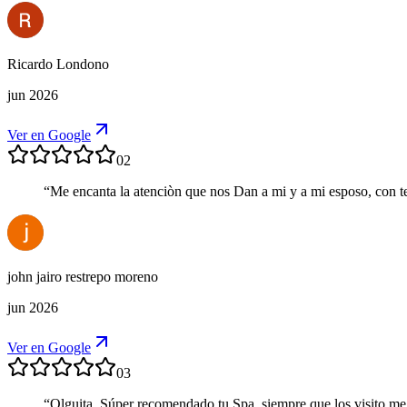
Ricardo Londono
jun 2026
Ver en Google
02
“
Me encanta la atenciòn que nos Dan a mi y a mi esposo, con te
john jairo restrepo moreno
jun 2026
Ver en Google
03
“
Olguita, Súper recomendado tu Spa, siempre que los visito me 