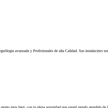
gnólogia avanzada y Profesionales de alta Calidad. Sus instalacines s
siento muy bien, con la plena seguridad que estaré siendo atendida de l