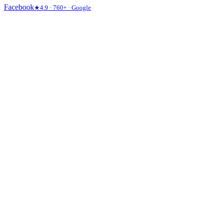
Facebook
★
4.9
·
760+
· Google