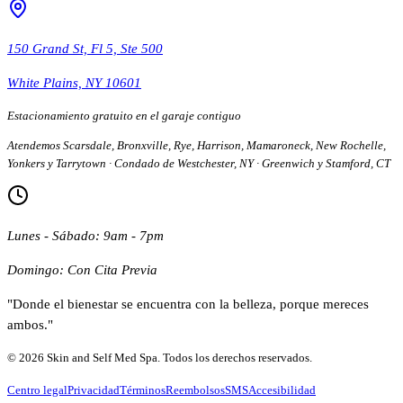
150 Grand St, Fl 5, Ste 500
White Plains, NY 10601
Estacionamiento gratuito en el garaje contiguo
Atendemos Scarsdale, Bronxville, Rye, Harrison, Mamaroneck, New Rochelle,
Yonkers y Tarrytown · Condado de Westchester, NY · Greenwich y Stamford, CT
Lunes - Sábado: 9am - 7pm
Domingo: Con Cita Previa
"Donde el bienestar se encuentra con la belleza, porque mereces
ambos."
© 2026 Skin and Self Med Spa. Todos los derechos reservados.
Centro legal
Privacidad
Términos
Reembolsos
SMS
Accesibilidad