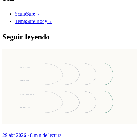
SculpSure
→
TempSure Body
→
Seguir leyendo
SCULPSURE
TEMPSURE
ANTI-CELLULITE
LYMPHATIC
29 abr 2026
·
8
min de lectura